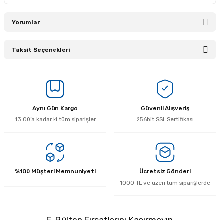
Yorumlar
Taksit Seçenekleri
Bu ürüne ilk yorumu siz yapın!
Yorum Yaz
Aynı Gün Kargo
Güvenli Alışveriş
13:00’a kadar ki tüm siparişler
256bit SSL Sertifikası
%100 Müşteri Memnuniyeti
Ücretsiz Gönderi
1000 TL ve üzeri tüm siparişlerde
E-Bülten Fırsatlarını Kaçırmayın.