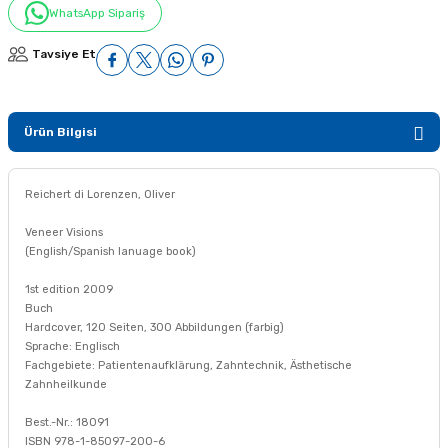
WhatsApp Sipariş
Tavsiye Et
Ürün Bilgisi
Reichert di Lorenzen, Oliver
Veneer Visions
(English/Spanish lanuage book)
1st edition 2009
Buch
Hardcover, 120 Seiten, 300 Abbildungen (farbig)
Sprache: Englisch
Fachgebiete: Patientenaufklärung, Zahntechnik, Ästhetische
Zahnheilkunde
Best.-Nr.: 18091
ISBN 978-1-85097-200-6