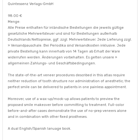
Quintessenz Verlags-GmbH
98.00 €
Menge:
Alle Preise enthalten für inländische Bestellungen die jeweils gültige
gesetzliche Mehrwertsteuer und sind für Bestellungen außerhalb
Deutschlands Nettopreise, ggf. zzgl. Mehrwertsteuer. Jede Lieferung zzgl.
» Versandpauschale. Bei Periodika sind Versandkosten inklusive. Jede
private Bestellung kann innerhalb von 14 Tagen ab Erhalt der Ware
widerrufen werden. Änderungen vorbehalten. Es gelten unsere »
allgemeinen Zahlungs- und Geschäftsbedingungen.
The state-of-the-art veneer procedures described in this atlas require
neither reduction of tooth structure nor administration of anesthetic; the
perfect smile can be delivered to patients in one painless appointment.
Moreover, use of a wax-up/mock-up allows patients to preview the
proposed smile makeover before committing to treatment. Full-color
before-and-after cases demonstrate the use of no-prep veneers alone
and in combination with other fixed prostheses.
A dual English/Spanish lanuage book.