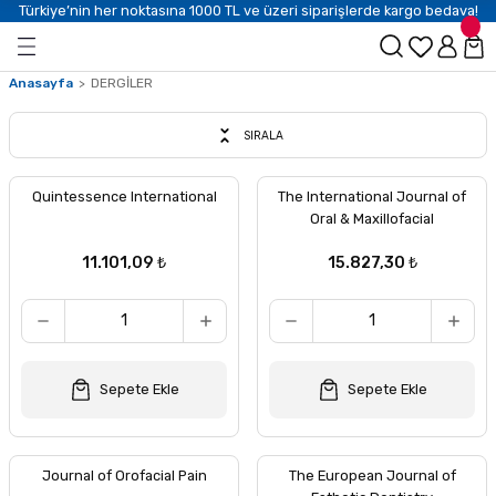
Türkiye’nin her noktasına 1000 TL ve üzeri siparişlerde kargo bedava!
Anasayfa
DERGİLER
SIRALA
Quintessence International
The International Journal of
Oral & Maxillofacial
11.101,09 ₺
15.827,30 ₺
Sepete Ekle
Sepete Ekle
Journal of Orofacial Pain
The European Journal of