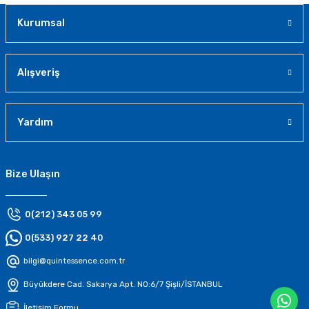
Kurumsal
Alışveriş
Yardım
Bize Ulaşın
0(212) 343 05 99
0(533) 927 22 40
bilgi@quintessence.com.tr
Büyükdere Cad. Sakarya Apt. N0:6/7 Şişli/İSTANBUL
İletişim Formu