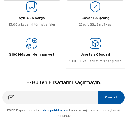
Aynı Gün Kargo
Güvenli Alışveriş
13:00’a kadar ki tüm siparişler
256bit SSL Sertifikası
%100 Müşteri Memnuniyeti
Ücretsiz Gönderi
1000 TL ve üzeri tüm siparişlerde
E-Bülten Fırsatlarını Kaçırmayın.
Kaydet
KVKK Kapsamında ki
gizlilik politikamızı
kabul etmiş ve metni onaylamış
olursunuz.