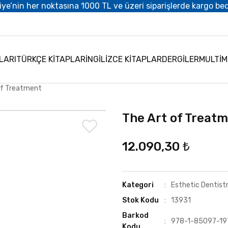
iye’nin her noktasına 1000 TL ve üzeri siparişlerde kargo be
LARI
TÜRKÇE KİTAPLAR
İNGİLİZCE KİTAPLAR
DERGİLER
MULTİ
of Treatment
The Art of Treat
12.090,30 ₺
Kategori
Esthetic Dentist
Stok Kodu
13931
Barkod
978-1-85097-19
Kodu