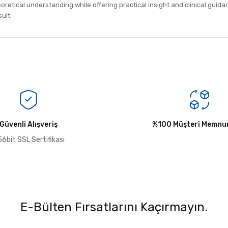
oretical understanding while offering practical insight and clinical guida
ult.
Bu ürüne ilk yorumu siz yapın!
Güvenli Alışveriş
Yorum Yaz
%100 Müşteri Memnun
6bit SSL Sertifikası
E-Bülten Fırsatlarını Kaçırmayın.