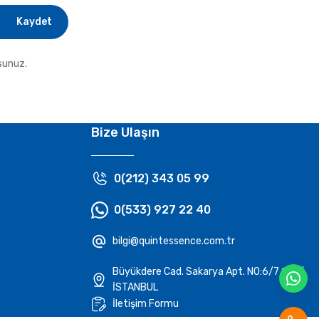
Kaydet
sunuz.
Bize Ulaşın
0(212) 343 05 99
0(533) 927 22 40
bilgi@quintessence.com.tr
Büyükdere Cad. Sakarya Apt. N0:6/7 Şişli/
İSTANBUL
İletişim Formu