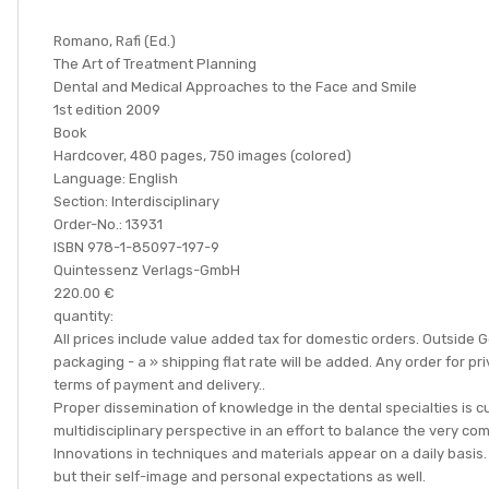
Romano, Rafi (Ed.)
The Art of Treatment Planning
Dental and Medical Approaches to the Face and Smile
1st edition 2009
Book
Hardcover, 480 pages, 750 images (colored)
Language: English
Section: Interdisciplinary
Order-No.: 13931
ISBN 978-1-85097-197-9
Quintessenz Verlags-GmbH
220.00 €
quantity:
All prices include value added tax for domestic orders. Outside G
packaging - a » shipping flat rate will be added. Any order for p
terms of payment and delivery..
Proper dissemination of knowledge in the dental specialties is 
multidisciplinary perspective in an effort to balance the very c
Innovations in techniques and materials appear on a daily basis
but their self-image and personal expectations as well.