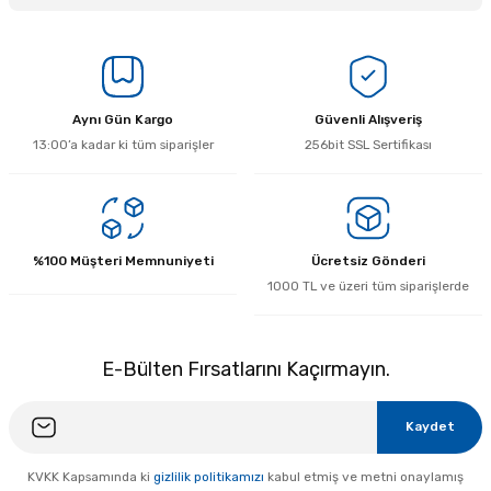
Bu ürüne ilk yorumu siz yapın!
Yorum Yaz
Aynı Gün Kargo
Güvenli Alışveriş
13:00’a kadar ki tüm siparişler
256bit SSL Sertifikası
%100 Müşteri Memnuniyeti
Ücretsiz Gönderi
1000 TL ve üzeri tüm siparişlerde
E-Bülten Fırsatlarını Kaçırmayın.
Kaydet
KVKK Kapsamında ki
gizlilik politikamızı
kabul etmiş ve metni onaylamış