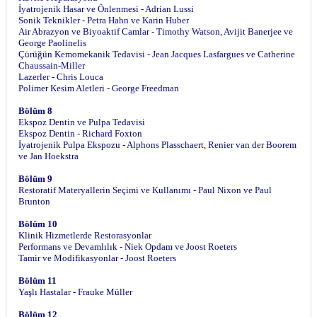
İyatrojenik Hasar ve Önlenmesi - Adrian Lussi
Sonik Teknikler - Petra Hahn ve Karin Huber
Air Abrazyon ve Biyoaktif Camlar - Timothy Watson, Avijit Banerjee ve
George Paolinelis
Çürüğün Kemomekanik Tedavisi - Jean Jacques Lasfargues ve Catherine
Chaussain-Miller
Lazerler - Chris Louca
Polimer Kesim Aletleri - George Freedman
Bölüm 8
Ekspoz Dentin ve Pulpa Tedavisi
Ekspoz Dentin - Richard Foxton
İyatrojenik Pulpa Ekspozu - Alphons Plasschaert, Renier van der Boorem
ve Jan Hoekstra
Bölüm 9
Restoratif Materyallerin Seçimi ve Kullanımı - Paul Nixon ve Paul
Brunton
Bölüm 10
Klinik Hizmetlerde Restorasyonlar
Performans ve Devamlılık - Niek Opdam ve Joost Roeters
Tamir ve Modifikasyonlar - Joost Roeters
Bölüm 11
Yaşlı Hastalar - Frauke Müller
Bölüm 12