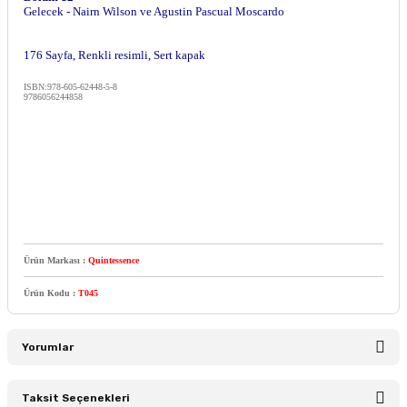
Gelecek - Nairn Wilson ve Agustin Pascual Moscardo
176 Sayfa, Renkli resimli, Sert kapak
ISBN:978-605-62448-5-8
9786056244858
Ürün Markası :
Quintessence
Ürün Kodu :
T045
Yorumlar
Taksit Seçenekleri