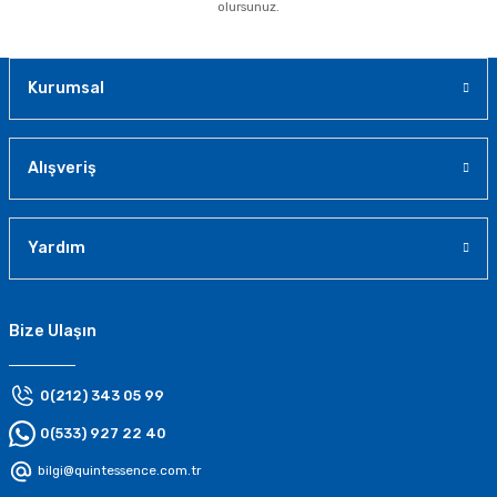
olursunuz.
Kurumsal
Alışveriş
Yardım
Bize Ulaşın
0(212) 343 05 99
0(533) 927 22 40
bilgi@quintessence.com.tr