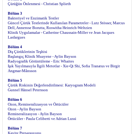
Çürüğün Önlenmesi - Christian Splieth
Bölüm 3
Bakteriyel ve Enzimatik Testler
Güncel Çürük Testlerinde Kullanılan Parametreler - Lutz Stösser, Marcus
Dell, Annerose Borutta, Roswitha Heinrich-Weltzien
Klinik Uygulamalar - Catherine Chaussain-Miller ve Jean Jacques
Lasfargues
Bölüm 4
Diş Çürüklerinin Teşhisi
Başlangıç Klinik Muayene - Aylin Bayson
Radyografik Görüntüleme - Eric Whaites
Işık Yayılmasıyla İlgili Metotlar - Xie-Qi Shi, Sofia Tranæus ve Birgit
Angmar-Månsson
Bölüm 5
Çürük Riskinin Değerlendirilmesi: Karyogram Modeli
Gunnel Hänsel Petersson
Bölüm 6
Ozon, Remineralizasyon ve Örtücüler
Ozon - Aylin Bayson
Remineralizasyon - Aylin Bayson
Örtücüler - Paula Celiberti ve Adrian Lussi
Bölüm 7
Kavite Preparasyonu