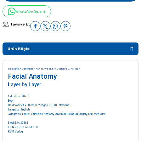
WhatsApp Sipariş
Tavsiye Et
Ürün Bilgisi
Sebastian Cotofana / Karl H. Wesker / Bernard C. Kolster
Facial Anatomy
Layer by Layer
1st Edition 2025
Book
Hardcover; 24 x 30 cm, 302 pages, 210 illustrations
Language: English
Categories:
Facial Esthetics
,
Anatomy
,
Oral/Maxillofacial Surgery
,
ENT medicine
Stock No.: 30361
ISBN 978-1-78698-173-8
KVM Verlag