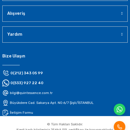
Alışveriş
Yardım
Bize Ulaşın
0(212) 343 05 99
0(533) 927 22 40
bilgi@quintessence.com.tr
Büyükdere Cad. Sakarya Apt. N0:6/7 Şişli/İSTANBUL
İletişim Formu
© Tüm Hakları Saklıdır.
Kredi kartı bilgileriniz 256bit SSL sertifikası ile korunmaktadır.