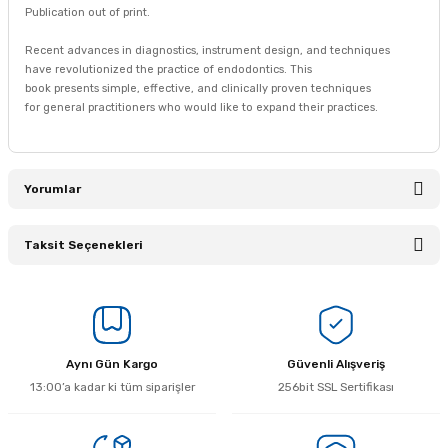
Publication out of print.
Recent advances in diagnostics, instrument design, and techniques
have revolutionized the practice of endodontics. This
book presents simple, effective, and clinically proven techniques
for general practitioners who would like to expand their practices.
Yorumlar
Taksit Seçenekleri
Bu ürüne ilk yorumu siz yapın!
Yorum Yaz
Aynı Gün Kargo
Güvenli Alışveriş
13:00’a kadar ki tüm siparişler
256bit SSL Sertifikası