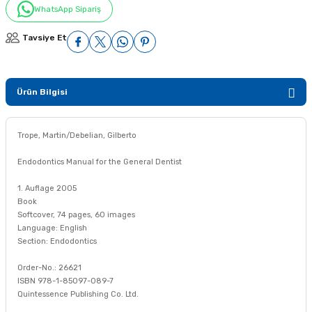
WhatsApp Sipariş
Tavsiye Et
Ürün Bilgisi
Trope, Martin/Debelian, Gilberto
Endodontics Manual for the General Dentist
1. Auflage 2005
Book
Softcover, 74 pages, 60 images
Language: English
Section: Endodontics
Order-No.: 26621
ISBN 978-1-85097-089-7
Quintessence Publishing Co. Ltd.