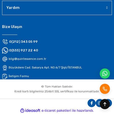
Yardım
Bize Ulaşın
0(212) 343 05 99
0(533) 927 22 40
bilgi@quintessence.com.tr
Büyükdere Cad. Sakarya Apt. N0:6/7 Şişli/İSTANBUL
İletişim Formu
© Tüm Hakları Saklıdır.
Kredi kartı bilgileriniz 256bit SSL sertifikası ile korunmaktadır.
ideasoft
ile
e-