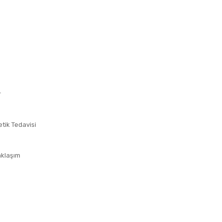
r
etik Tedavisi
aklaşım