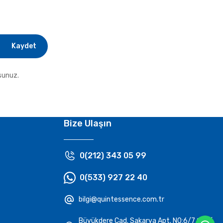
Kaydet
sunuz.
Bize Ulaşın
0(212) 343 05 99
0(533) 927 22 40
bilgi@quintessence.com.tr
Büyükdere Cad. Sakarya Apt. N0:6/7 Şişli/