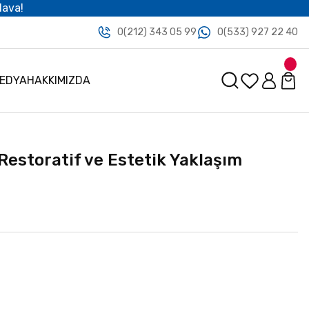
dava!
0(212) 343 05 99
0(533) 927 22 40
MEDYA
HAKKIMIZDA
Restoratif ve Estetik Yaklaşım