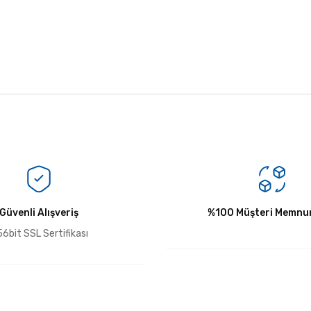
Bu ürüne ilk yorumu siz yapın!
Güvenli Alışveriş
Yorum Yaz
%100 Müşteri Memnun
6bit SSL Sertifikası