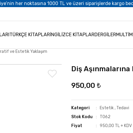
iye’nin her noktasına 1000 TL ve üzeri siparişlerde kargo be
LARI
TÜRKÇE KİTAPLAR
İNGİLİZCE KİTAPLAR
DERGİLER
MULTİ
ratif ve Estetik Yaklaşım
Diş Aşınmalarına 
950,00 ₺
Kategori
Estetik
,
Tedavi
Stok Kodu
T062
Fiyat
950,00 TL + KDV