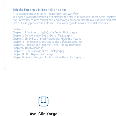
Mirela Feraru / Nitzan Bichacho
A Practical Approach to Digital Photography and Workflow
This book provides the practicing clinician with a clear and concise guide to dental photogra
documentation, camera components, and photographic equipment as well as simplified protoco
that will surely prove invaluable to all those working within modern dental practices.
Contents
Chapter 1. Principles of High-Quality Dental Photography
Chapter 2. Components of Digital Dental Photography
Chapter 3. Simplified Clinical Protocols for High-End Results
Chapter 4. Full Sequence and Settings for Different Specialties
Chapter 5. Direction and Quality of Light - Clinical Relevance
Chapter 6. Troubleshooting
Chapter 7. Ultra-Macro in Dental Photography
Chapter 8. DSD - Digital Smile Design
Chapter 9. Devices Designed Exclusively for Dental Photography
Aynı Gün Kargo