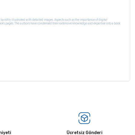
lavishly illustrated with detailed images. Aspects such as the importance of digital
ook's pages. The authors have condensed their extensive knowledge and expertise into a book
iyeti
Ücretsiz Gönderi