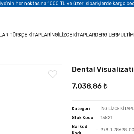
iye’nin her noktasına 1000 TL ve üzeri siparişlerde kargo be
LARI
TÜRKÇE KİTAPLAR
İNGİLİZCE KİTAPLAR
DERGİLER
MULTİ
Dental Visualizat
7.038,86 ₺
Kategori
İNGİLİZCE KİTAP
Stok Kodu
13821
Barkod
978-1-78698-0
Kodu