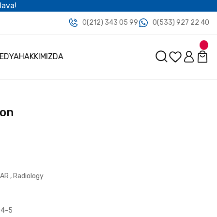
dava!
0(212) 343 05 99
0(533) 927 22 40
MEDYA
HAKKIMIZDA
ion
LAR
,
Radiology
04-5