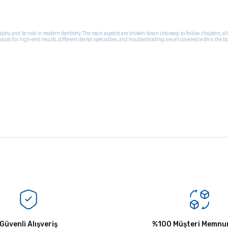
phy and its role in modern dentistry. The main aspects are broken down into easy-to-follow chapters, all 
ls for high-end results, different dental specialties, and troubleshooting are all covered within the b
Bu ürüne ilk yorumu siz yapın!
Güvenli Alışveriş
Yorum Yaz
%100 Müşteri Memnun