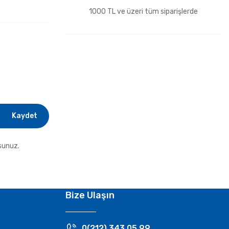
1000 TL ve üzeri tüm siparişlerde
Kaydet
sunuz.
Bize Ulaşın
0(212) 343 05 99