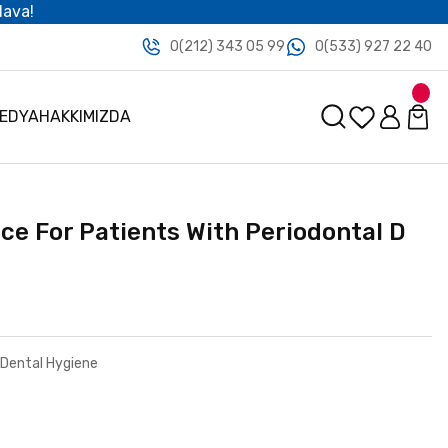
dava!
0(212) 343 05 99
0(533) 927 22 40
MEDYA
HAKKIMIZDA
ce For Patients With Periodontal D
 Dental Hygiene