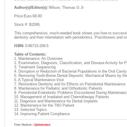
Author(s)/Editor(s):
Wilson, Thomas G Jr
Price:Euro 68.00
Stock #: B2095
This comprehensive, much-needed book shows you how to successfully 
dentistry and their interrelation with periodontics. Practitioners and 
ISBN:
0-86715-209-5
Table of Contents:
1. Maintenance: An Overview
2. Examination, Diagnosis, Classification, and Disease Activity for P
3. Treatment Sequencing
4. Disruption or Reduction of Bacterial Populations in the Oral Cavity
5. Removing Tooth-Borne Dental Deposits: Mechanical Means by the
6. A Typical Maintenance Visit
7. Restorative Dentistry and Its Effects on Periodontal Maintenance
8. Maintenance for Pediatric and Orthodontic Patients
9. Periodontal-Endodontic Problems Encountered During Maintenanc
10. Management of Irradiated and Chemotherapy Patients
11. Diagnosis and Maintenance for Dental Implants
12. Maintenance for the TMJ Patient
13. Selected Topics
14. Improving Patient Compliance
Ürün Markası :
Quintessence