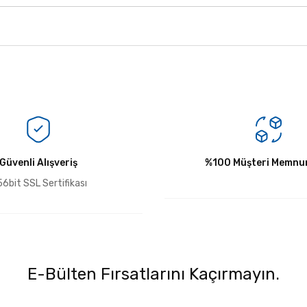
Bu ürüne ilk yorumu siz yapın!
Güvenli Alışveriş
Yorum Yaz
%100 Müşteri Memnun
6bit SSL Sertifikası
E-Bülten Fırsatlarını Kaçırmayın.