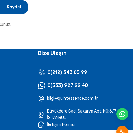
Kaydet
sunuz.
Bize Ulaşın
0(212) 343 05 99
0(533) 927 22 40
bilgi@quintessence.com.tr
Büyükdere Cad. Sakarya Apt. N0:6/7 Şişli/
İSTANBUL
İletişim Formu