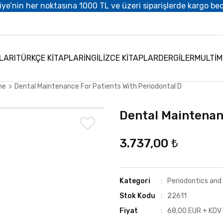
iye’nin her noktasına 1000 TL ve üzeri siparişlerde kargo be
LARI
TÜRKÇE KİTAPLAR
İNGİLİZCE KİTAPLAR
DERGİLER
MULTİ
ne
Dental Maintenance For Patients With Periodontal D
Dental Maintenan
3.737,00 ₺
Kategori
Periodontics and
Stok Kodu
22611
Fiyat
68,00 EUR + KDV