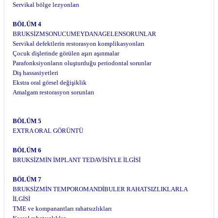
Servikal bölge lezyonları
BÖLÜM 4
BRUKSİZMSONUCUMEYDANAGELENSORUNLAR
Servikal defektlerin restorasyon komplikasyonları
Çocuk dişlerinde görülen aşırı aşınmalar
Parafonksiyonların oluşturduğu periodontal sorunlar
Diş hassasiyetleri
Ekstra oral görsel değişiklik
Amalgam restorasyon sorunları
BÖLÜM 5
EXTRA ORAL GÖRÜNTÜ
BÖLÜM 6
BRUKSİZMİN İMPLANT TEDAVİSİYLE İLGİSİ
BÖLÜM 7
BRUKSİZMİN TEMPOROMANDİBULER RAHATSIZLIKLARLA
İLGİSİ
TME ve kompanantları rahatsızlıkları