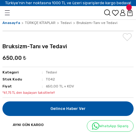
Türkiye’nin her noktasına 1000 TL ve üzeri siparişlerde kargo bedava!
Anasayfa
TÜRKÇE KİTAPLAR
Tedavi
Bruksizm-Tanı ve Tedavi
Bruksizm-Tanı ve Tedavi
650,00 ₺
Kategori
Tedavi
Stok Kodu
T042
Fiyat
650,00 TL + KDV
*61,75 TL den başlayan taksitlerle!!
Gelince Haber Ver
AYNI GÜN KARGO
WhatsApp Sipariş