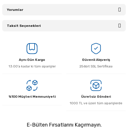
Yorumlar
Taksit Seçenekleri
Bu ürüne ilk yorumu siz yapın!
Yorum Yaz
Aynı Gün Kargo
Güvenli Alışveriş
13:00’a kadar ki tüm siparişler
256bit SSL Sertifikası
%100 Müşteri Memnuniyeti
Ücretsiz Gönderi
1000 TL ve üzeri tüm siparişlerde
E-Bülten Fırsatlarını Kaçırmayın.