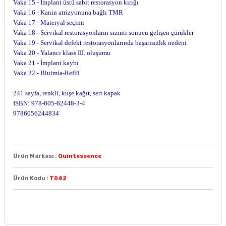
Vaka 15 - İmplant üstü sabit restorasyon kırığı
Vaka 16 - Kanin atrizyonuna bağlı TMR
Vaka 17 - Materyal seçimi
Vaka 18 - Servikal restorasyonların sızıntı sonucu gelişen çürükler
Vaka 19 - Servikal defekt restorasyonlarında başarısızlık nedeni
Vaka 20 - Yalancı klass III. oluşumu
Vaka 21 - İmplant kaybı
Vaka 22 - Bluimia-Reflü
241 sayfa, renkli, kuşe kağıt, sert kapak
ISBN: 978-605-62448-3-4
9786056244834
Ürün Markası :
Quintessence
Ürün Kodu :
T042