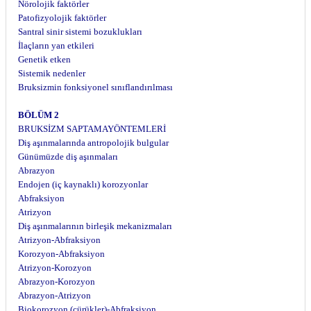
Nörolojik faktörler
Patofizyolojik faktörler
Santral sinir sistemi bozuklukları
İlaçların yan etkileri
Genetik etken
Sistemik nedenler
Bruksizmin fonksiyonel sınıflandırılması
BÖLÜM 2
BRUKSİZM SAPTAMAYÖNTEMLERİ
Diş aşınmalarında antropolojik bulgular
Günümüzde diş aşınmaları
Abrazyon
Endojen (iç kaynaklı) korozyonlar
Abfraksiyon
Atrizyon
Diş aşınmalarının birleşik mekanizmaları
Atrizyon-Abfraksiyon
Korozyon-Abfraksiyon
Atrizyon-Korozyon
Abrazyon-Korozyon
Abrazyon-Atrizyon
Biokorozyon (çürükler)-Abfraksiyon