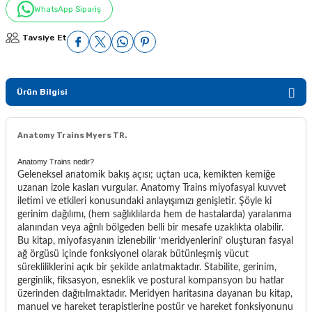
WhatsApp Sipariş
Tavsiye Et
Ürün Bilgisi
Anatomy Trains Myers TR.
Anatomy Trains nedir?
Geleneksel anatomik bakış açısı; uçtan uca, kemikten kemiğe
uzanan izole kasları vurgular. Anatomy Trains miyofasyal kuvvet
iletimi ve etkileri konusundaki anlayışımızı genişletir. Şöyle ki
gerinim dağılımı, (hem sağlıklılarda hem de hastalarda) yaralanma
alanından veya ağrılı bölgeden belli bir mesafe uzaklıkta olabilir.
Bu kitap, miyofasyanın izlenebilir ‘meridyenlerini’ oluşturan fasyal
ağ örgüsü içinde fonksiyonel olarak bütünleşmiş vücut
sürekliliklerini açık bir şekilde anlatmaktadır. Stabilite, gerinim,
gerginlik, fiksasyon, esneklik ve postural kompansyon bu hatlar
üzerinden dağıtılmaktadır. Meridyen haritasına dayanan bu kitap,
manuel ve hareket terapistlerine postür ve hareket fonksiyonunu