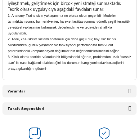
iyileştirmek, geliştirmek için birçok yeni strateji sunmaktadır.
Teorik olarak uygulayıcıya aşağıdaki faydaları sunar:
Anatomy Trains sizin yaklaşımınız ne olursa olsun geçerlidir. Modeller
tanındıktan sonra, bu meridyenler, hareket fasilitasyonuna yönelik çeşitli terapötik
ve eğitsel yaklaşımlar kullanarak değerlendirme ve tedavide rahatlıkla
uygulanabilir.
Teori, kas-iskelet sistemi anatomisi için daha güçlü "üç boyutlu” bir his
oluştururken, günlük yaşamda ve fonksiyonel performansta tüm vücut
paternlerindeki kompansasyon dağılımlarının değerlendirilebilmesini sağlar.
Klinik olarak teoride, vücudun bir bölgesindeki ağrının, problemden uzak "sessiz
alan” ile nasıl bağlantılı olabileceğini, bu durumun hangi yeni tedavi stratejilerini
ortaya çıkardığını gösterir.
Yorumlar
Taksit Seçenekleri
Bu ürüne ilk yorumu siz yapın!