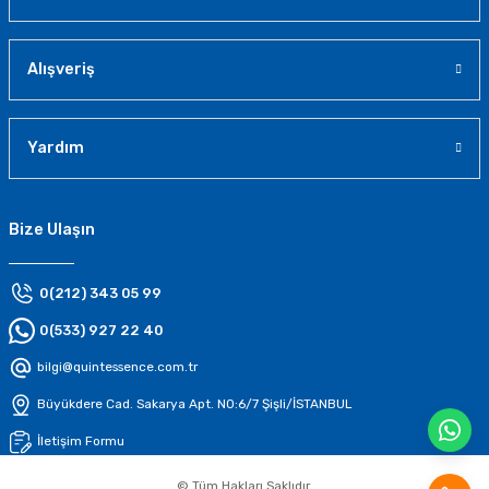
Alışveriş
Yardım
Bize Ulaşın
0(212) 343 05 99
0(533) 927 22 40
bilgi@quintessence.com.tr
Büyükdere Cad. Sakarya Apt. N0:6/7 Şişli/İSTANBUL
İletişim Formu
© Tüm Hakları Saklıdır.