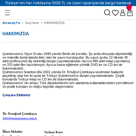
Türkiye’nin her noktasına 1000 TL ve üzeri siparişlerde kargo bedava!
Anasayfa
Sayfalar
HAKKIMIZDA
HAKKIMIZDA
Quintessence Yayın Grubu 1949 yılında Berlin de kuruldu. Şu anda dünyada dişhekimliği
ve maksillo fasial alanda lider olan bir yayın kuruluşudur. Bu yayın grubu 22 ülkede 45
adet profesyonel diş hekimliği dergisi yayınlamaktadır. Ayrıca 980 adet kitap yayınlamış
ve 370 adet film hazırlamıştır. Ayrıca hasta eğitimine yönelik DVD ler ve CD leri de
bulunmaktadır.
Quintessence İstanbul ofisi 2001 yılında Dr. Ertuğrul Çetinkaya tarafından faaliyete
geçirilmiş olup her iki ayda bir Türkçe Quintessence dergisi yayınlamaktadır. Çeşitli
konularda Türkçe kitap ve CD leri de bulunmaktadır.
Quintessence`nin amacı Türk dişhekimlerine tüm alanlarda kullanabilecekleri yeni bilimsel
ve pratik konuları en doğru biçimde ulaştırmaktır.
Çalışma Ekibimiz
Dr. Ertuğrul Çetinkaya
bilgi@quintessence.com.tr
İlhan Akbulut
Serkan Kurt