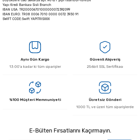
Büyükdere Cad Sakarya apt No 6/7 Şişli İstanbul-Türkiye
Yapı Kredi Bankası Sisli Branch
IBAN USA: TR200006701000000072392099
IBAN EURO: TR08 0006 7010 0000 0072 3930 91
SWIFT CODE:Swift YAPITRISXXX
Aynı Gün Kargo
Güvenli Alışveriş
13:00’a kadar ki tüm siparişler
256bit SSL Sertifikası
%100 Müşteri Memnuniyeti
Ücretsiz Gönderi
1000 TL ve üzeri tüm siparişlerde
E-Bülten Fırsatlarını Kaçırmayın.