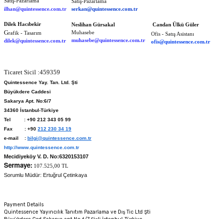
Satış-Pazarlama
Satış-Pazarlama
serkan@quintessence.com.tr
ilhan@quintessence.com.tr
Dilek Hacıbekir
Neslihan Gürsakal
Candan
Ülkü Güler
G
Muhasebe
rafik - Tasarım
Ofis - Satış Asistanı
muhasebe@quintessence.com.tr
dilek
@quintessence.com.tr
ofis@quintessence.com.tr
Ticaret Sicil :459359
Quintessence Yay. Tan. Ltd. Şti
Büyükdere Caddesi
Sakarya Apt. No:6/7
34360 İstanbul-Türkiye
Tel :
+90 212 343 05 99
Fax :
+90
212 230 34 19
e-mail :
bilgi@quintessence.com.tr
http://www.quintessence.com.tr
Mecidiyeköy V. D. No:6320153107
Sermaye:
107.525,00 TL
Sorumlu Müdür: Ertuğrul Çetinkaya
Payment Details
Quintessence Yayıncılık Tanıtım Pazarlama ve Dış Tic Ltd Şti